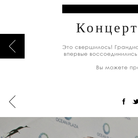
Концерт
Это свершилось! Грандио
впервые воссоединились
Вы можете пр