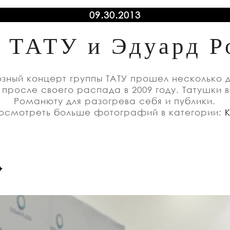
09.30.2013
 ТАТУ и Эдуард 
зный концерт группы ТАТУ прошел несколько дн
 просле своего распада в 2009 году. Татушки
Романюту для разогрева себя и публики.
осмотреть больше фотографий в категории: