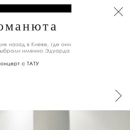
Романюта
е назад в Киеве, где они
 выбрали именно Эдуарда
Концерт с ТАТУ