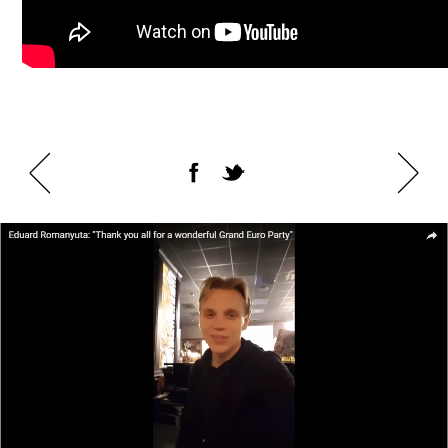
Едуард Романюта: «На Grand Euro Party було круто!»