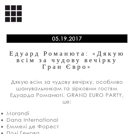
05.19.2017
Едуард Романюта: «Дякую
всім за чудову вечірку
Гран Євро»
Дякую всім за чудову вечірку, особливо
шанувальникам та зірковим гостям
Едуарда Романюті. GRAND EURO PARTY,
це:
Morandi
Dana International
Еммелі де Форест
Полі Генова