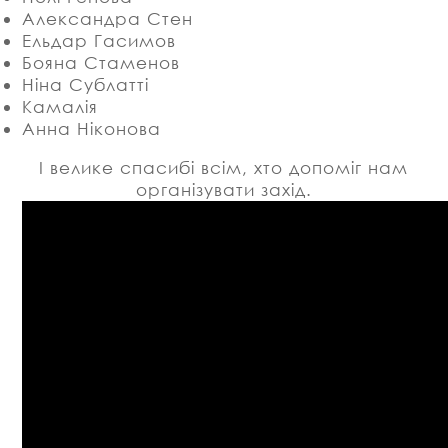
Александра Стен
Ельдар Гасимов
Бояна Стаменов
Ніна Сублатті
Камалія
Анна Ніконова
І велике спасибі всім, хто допоміг нам
організувати захід.