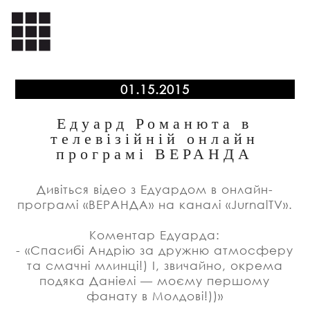
01.15.2015
Едуард Романюта в
телевізійній онлайн
програмі ВЕРАНДА
Дивіться відео з Едуардом в онлайн-
програмі «ВЕРАНДА» на каналі «JurnalTV».
Коментар Едуарда:
- «Спасибі Андрію за дружню атмосферу
та смачні млинці!) І, звичайно, окрема
подяка Даніелі — моєму першому
фанату в Молдові!))»