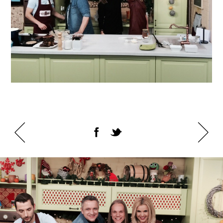
РАДІО Молдова Тінерет з Едуардом