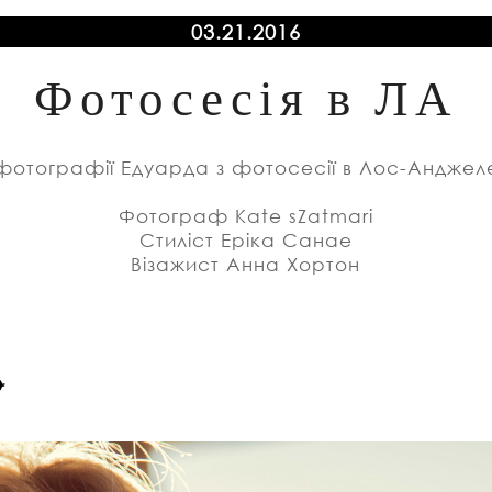
03.21.2016
Фотосесія в ЛА
і фотографії Едуарда з фотосесії в Лос-Анджел
Фотограф Kate sZatmari
Стиліст Еріка Санае
Візажист Анна Хортон