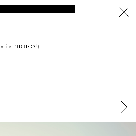
есі в
PHOTOS
!)