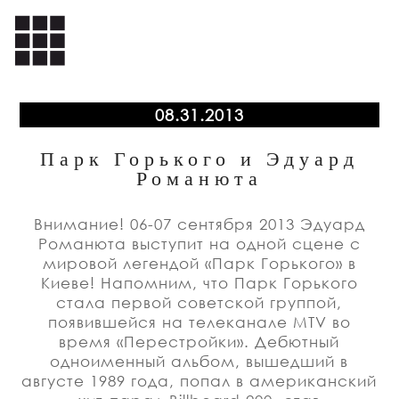
08.31.2013
Парк Горького и Эдуард
Романюта
Внимание! 06-07 сентября 2013 Эдуард
Романюта выступит на одной сцене с
мировой легендой «Парк Горького» в
Киеве! Напомним, что Парк Горького
стала первой советской группой,
появившейся на телеканале MTV во
время «Перестройки». Дебютный
одноименный альбом, вышедший в
августе 1989 года, попал в американский