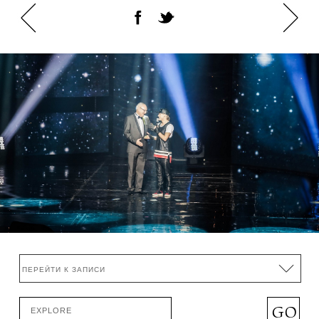
З Новим роком та Різдвом Христовим, друзі!
GO