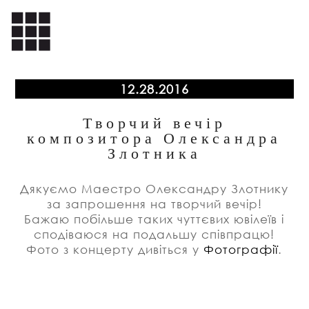
12.28.2016
Творчий вечір
композитора Олександра
Злотника
Дякуємо Маестро Олександру Злотнику
за запрошення на творчий вечір!
Бажаю побільше таких чуттєвих ювілеїв і
сподіваюся на подальшу співпрацю!
Фото з концерту дивіться у
Фотографії
.