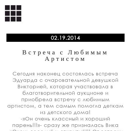
02.19.2014
Встреча с Любимым
Артистом
Сегодня наконец состоялась встреча
Эдуарда с очаровательной девушкой
Викторией, которая участвовала в
благотворительной аукционе и
приобрела встречу с любимым
артистом, а тем самым помогла деткам
из детского дома!
-»Он очень классный и хороший
парень!!!»- сразу же призналась Вика